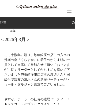
記事
asdg
＜2026年3月＞
ここ十数年に渡り、毎年銀座の店主の方々の
邦楽の会『くらま会』に若手のからす組の一
員として末席にて参加させて頂いております
が、長くリーダーとしてからす組を率いて下
さいました壱番館洋服店店主の渡辺さんと同
級生で親友の清水さんの還暦パーティーがト
ゥール・ダルジャン東京でございました。
さすが、テーラーの社長の還暦パーティー！
ドレスコードがブラックタイでした！