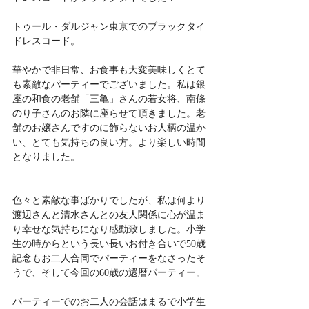
トゥール・ダルジャン東京でのブラックタイ
ドレスコード。
華やかで非日常、お食事も大変美味しくとて
も素敵なパーティーでございました。私は銀
座の和食の老舗「三亀」さんの若女将、南條
のり子さんのお隣に座らせて頂きました。老
舗のお嬢さんですのに飾らないお人柄の温か
い、とても気持ちの良い方。より楽しい時間
となりました。
色々と素敵な事ばかりでしたが、私は何より
渡辺さんと清水さんとの友人関係に心が温ま
り幸せな気持ちになり感動致しました。小学
生の時からという長い長いお付き合いで50歳
記念もお二人合同でパーティーをなさったそ
うで、そして今回の60歳の還暦パーティー。
パーティーでのお二人の会話はまるで小学生