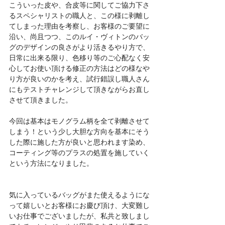
こういった皮や、合皮等に関してご協力下さ
るスペシャリストの職人と、この様に剥離し
てしまった理由を考察し、お客様のご要望に
沿い、尚且つつ、このルイ・ヴィトンのバッ
グのデザインの良さがより活きるやり方で、
日常に出来る限り、色移り等のご心配なく安
心してお使い頂ける修正の方法はどの様なや
り方が良いのかを考え、試行錯誤し職人さん
にもテストチャレンジして頂きながらお直し
させて頂きました。
今回は基本はモノグラム柄を全て剥離させて
しまう！という少し大胆な方向を基本にそう
した際に施した方が良いと思われます染め、
コーティング等のプラスの処置を施していく
という方法になりました。
気に入っているバッグがまた使えるようにな
って嬉しいとお客様にお慶び頂け、大変難し
いお仕事でございましたが、私共と致しまし