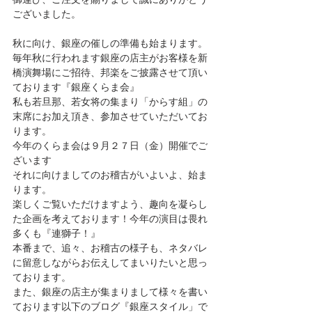
ございました。
秋に向け、銀座の催しの準備も始まります。
毎年秋に行われます銀座の店主がお客様を新
橋演舞場にご招待、邦楽をご披露させて頂い
ております『銀座くらま会』
私も若旦那、若女将の集まり「からす組」の
末席にお加え頂き、参加させていただいてお
ります。
今年のくらま会は９月２７日（金）開催でご
ざいます
それに向けましてのお稽古がいよいよ、始ま
ります。
楽しくご覧いただけますよう、趣向を凝らし
た企画を考えております！今年の演目は畏れ
多くも『連獅子！』
本番まで、追々、お稽古の様子も、ネタバレ
に留意しながらお伝えしてまいりたいと思っ
ております。
また、銀座の店主が集まりまして様々を書い
ております以下のブログ『銀座スタイル」で