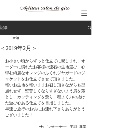
記事
asdg
＜2019年2月＞
お小さい頃からずっと仕立てに親しまれ、オ
ーダーに慣れたお客様の流石の生地選び、心
弾む綺麗なオレンジのふくれジヤガードのジ
ャケットをお仕立てさせて頂きました。
軽いお生地を軽いままお召し頂きながらも型
崩れせず、堅苦しくなりすぎないよう肩を落
とし、カッティングを懲り、程よく力の抜け
た遊び心ある仕立てを目指しました。
早速ご旅行のお供にお連れ下さりありがとう
ございました！
サロンオーナー  庄司 博美